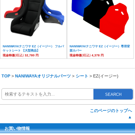
NANIWAYA/ナニワヤ EZ（イージー） フルバ
NANIWAYA/ナニワヤ EZ（イージー）専用背
ケットシート 【大型商品】
面カバー
(税込)
(税込)
現金特価
32,780 円
現金特価
4,378 円
TOP
>
NANIWAYAオリジナルパーツ
>
シート
> EZ(イージー)
SEARCH
このページのトップへ
▲
お買い物情報