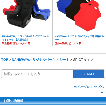
NANIWAYA/ナニワヤ SP-GTタイプ フルバケ
NANIWAYA/ナニワヤ SP-GTタイプ専用背面カ
ットシート 【大型商品】
バー
(税込)
(税込)
現金特価
32,780 円
現金特価
4,378 円
TOP
>
NANIWAYAオリジナルパーツ
>
シート
> SP-GTタイプ
SEARCH
このページのトップへ
▲
お買い物情報