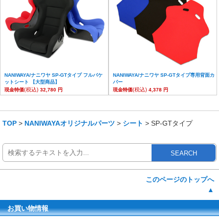
NANIWAYA/ナニワヤ SP-GTタイプ フルバケ
NANIWAYA/ナニワヤ SP-GTタイプ専用背面カ
ットシート 【大型商品】
バー
(税込)
(税込)
現金特価
32,780 円
現金特価
4,378 円
TOP
>
NANIWAYAオリジナルパーツ
>
シート
> SP-GTタイプ
SEARCH
このページのトップへ
▲
お買い物情報