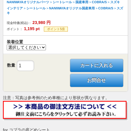
NANIWAYAオリジナルパーツ
>
シートレール
>
国産車用
>
COBRA/S
>
スズキ
インテリア
>
シートレール
>
NANIWAYAオリジナル国産車用
>
COBRA/S
>
スズ
キ
23,980
円
現金特価(税込)：
1,195
pt
ポイント：
ポイント5倍
装着位置
数量
カートに入れる
お問合せ
注意：写真は参考例のため車種により形状が異なります。
for コブラの底どめシート