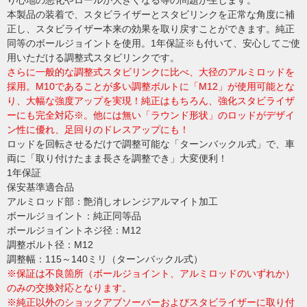
り心地の悪化やロールが大きくなる等の問題が生じます。
本製品の装着で、スタビライザーとスタビリンクを正常な角度に補
正し、スタビライザー本来の効果を取り戻すことができます。純正
同等のボールジョイントを使用。1年保証※も付いて、安心してご使
用いただける調整式スタビリンクです。
さらに一般的な調整式スタビリンクに比べ、大径のアルミロッドを
採用。M10であることが多い調整ボルトに「M12」が使用可能とな
り、大幅な強度アップを実現！純正はもちろん、強化スタビライザ
ーにも完全対応※。他には無い「ラウンド形状」のロッドがデザイ
ン性に優れ、足回りのドレスアップにも！
ロッドを回転させるだけで調整可能な「ターンバックル式」で、車
両に「取り付けたまま長さを調整でき」大変便利！
1年保証
保安基準適合品
アルミロッド部：艶消しオレンジアルマイト加工
ボールジョイント：純正同等品
ボールジョイントネジ径：M12
調整ボルト径：M12
調整幅：115～140ミリ（ターンバックル式）
※保証は不良箇所（ボールジョイント、アルミロッドのいずれか）
のみの交換対応となります。
※純正以外のショックアブソーバーおよびスタビライザーに取り付