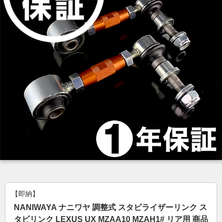
【即納】
NANIWAYA ナニワヤ 調整式 スタビライザーリンク ス
タビリンク LEXUS UX MZAA10 MZAH1# リア用 商品