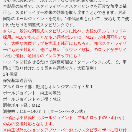
り心地の悪化やロールが大きくなる等の問題が生じます。
本製品の装着で、スタビライザーとスタビリンクを正常な角度に補
正し、スタビライザー本来の効果を取り戻すことができます。純正
同等のボールジョイントを使用。1年保証※も付いて、安心してご使
用いただける調整式スタビリンクです。
さらに一般的な調整式スタビリンクに比べ、大径のアルミロッドを
採用。M10であることが多い調整ボルトに「M12」が使用可能とな
り、大幅な強度アップを実現！純正はもちろん、強化スタビライザ
ーにも完全対応※。他には無い「ラウンド形状」のロッドがデザイ
ン性に優れ、足回りのドレスアップにも！
ロッドを回転させるだけで調整可能な「ターンバックル式」で、車
両に「取り付けたまま長さを調整でき」大変便利！
1年保証
保安基準適合品
アルミロッド部：艶消しオレンジアルマイト加工
ボールジョイント：純正同等品
ボールジョイントネジ径：M12
調整ボルト径：M12
調整幅：115～140ミリ（ターンバックル式）
※保証は不良箇所（ボールジョイント、アルミロッドのいずれか）
のみの交換対応となります。
※純正以外のショックアブソーバーおよびスタビライザーに取り付