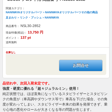
関連カテゴリ：
NANIWAYAオリジナルパーツ
>
NANIWAYAオリジナルパーツその他の商品
足まわり
>
リンク・ブッシュ
>
NANIWAYA
NSL30-2852
商品番号：
13,750
円
現金特価(税込)：
137
pt
ポイント：
送料無料
在庫なし
お問合せ
品切れ中、次回入荷未定です。
強度・硬度に優れる「超々ジュラルミン」使用！
純正状態では、ほぼ直角になっているスタビライザーとスタビリン
クの角度が（車高調やダウンサス等で）車高を下げた場合、その角
度が変わってしまい、スタビライザー本来の効果を発揮できず、乗
り心地の悪化やロールが大きくなる等の問題が生じます。