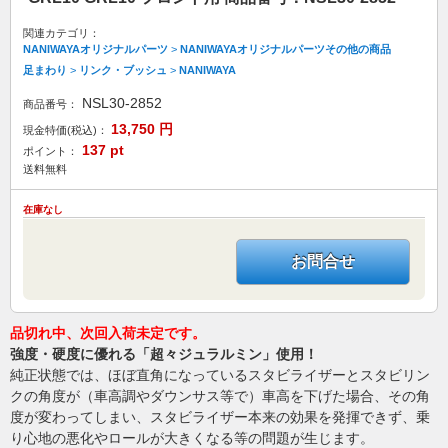
関連カテゴリ：
NANIWAYAオリジナルパーツ
>
NANIWAYAオリジナルパーツその他の商品
足まわり
>
リンク・ブッシュ
>
NANIWAYA
NSL30-2852
商品番号：
13,750
円
現金特価(税込)：
137
pt
ポイント：
送料無料
在庫なし
お問合せ
品切れ中、次回入荷未定です。
強度・硬度に優れる「超々ジュラルミン」使用！
純正状態では、ほぼ直角になっているスタビライザーとスタビリン
クの角度が（車高調やダウンサス等で）車高を下げた場合、その角
度が変わってしまい、スタビライザー本来の効果を発揮できず、乗
り心地の悪化やロールが大きくなる等の問題が生じます。