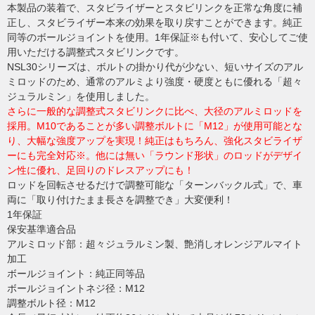
本製品の装着で、スタビライザーとスタビリンクを正常な角度に補
正し、スタビライザー本来の効果を取り戻すことができます。純正
同等のボールジョイントを使用。1年保証※も付いて、安心してご使
用いただける調整式スタビリンクです。
NSL30シリーズは、ボルトの掛かり代が少ない、短いサイズのアル
ミロッドのため、通常のアルミより強度・硬度ともに優れる「超々
ジュラルミン」を使用しました。
さらに一般的な調整式スタビリンクに比べ、大径のアルミロッドを
採用。M10であることが多い調整ボルトに「M12」が使用可能とな
り、大幅な強度アップを実現！純正はもちろん、強化スタビライザ
ーにも完全対応※。他には無い「ラウンド形状」のロッドがデザイ
ン性に優れ、足回りのドレスアップにも！
ロッドを回転させるだけで調整可能な「ターンバックル式」で、車
両に「取り付けたまま長さを調整でき」大変便利！
1年保証
保安基準適合品
アルミロッド部：超々ジュラルミン製、艶消しオレンジアルマイト
加工
ボールジョイント：純正同等品
ボールジョイントネジ径：M12
調整ボルト径：M12