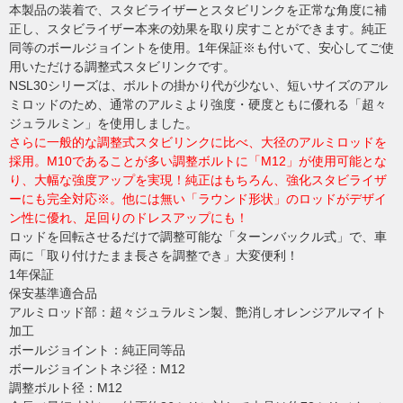
本製品の装着で、スタビライザーとスタビリンクを正常な角度に補
正し、スタビライザー本来の効果を取り戻すことができます。純正
同等のボールジョイントを使用。1年保証※も付いて、安心してご使
用いただける調整式スタビリンクです。
NSL30シリーズは、ボルトの掛かり代が少ない、短いサイズのアル
ミロッドのため、通常のアルミより強度・硬度ともに優れる「超々
ジュラルミン」を使用しました。
さらに一般的な調整式スタビリンクに比べ、大径のアルミロッドを
採用。M10であることが多い調整ボルトに「M12」が使用可能とな
り、大幅な強度アップを実現！純正はもちろん、強化スタビライザ
ーにも完全対応※。他には無い「ラウンド形状」のロッドがデザイ
ン性に優れ、足回りのドレスアップにも！
ロッドを回転させるだけで調整可能な「ターンバックル式」で、車
両に「取り付けたまま長さを調整でき」大変便利！
1年保証
保安基準適合品
アルミロッド部：超々ジュラルミン製、艶消しオレンジアルマイト
加工
ボールジョイント：純正同等品
ボールジョイントネジ径：M12
調整ボルト径：M12