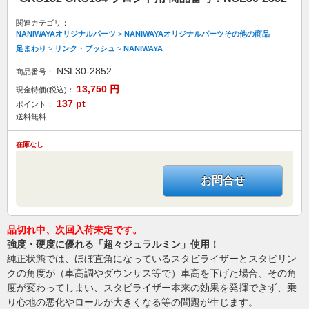
関連カテゴリ：
NANIWAYAオリジナルパーツ
>
NANIWAYAオリジナルパーツその他の商品
足まわり
>
リンク・ブッシュ
>
NANIWAYA
NSL30-2852
商品番号：
13,750
円
現金特価(税込)：
137
pt
ポイント：
送料無料
在庫なし
お問合せ
品切れ中、次回入荷未定です。
強度・硬度に優れる「超々ジュラルミン」使用！
純正状態では、ほぼ直角になっているスタビライザーとスタビリン
クの角度が（車高調やダウンサス等で）車高を下げた場合、その角
度が変わってしまい、スタビライザー本来の効果を発揮できず、乗
り心地の悪化やロールが大きくなる等の問題が生じます。