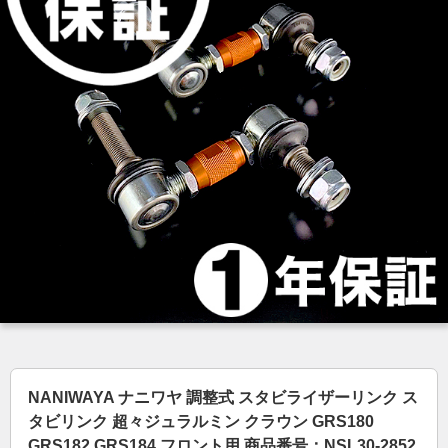
NANIWAYA ナニワヤ 調整式 スタビライザーリンク ス
タビリンク 超々ジュラルミン クラウン GRS180
GRS182 GRS184 フロント用 商品番号：NSL30-2852