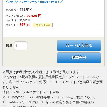
インテリア
>
シートレール
>
BRIDE
>
FXタイプ
T115FX
商品番号：
29,920
円
現金特価(税込)：
本体価格：
35,200
円
897
pt
ポイント：
ポイント3倍
数量
カートに入れる
お問合せ
※写真は参考例のため車種により形状が異なります。
FXtypeはFIA規格取得の競技用軽量固定タイプのシートレールで
す。各車のフルバケット対応シートレールのタイプと着座位置は変
わりません。
適合：BRIDEフルバケットシート全般
※ZETA3typeXL、ZODIAは専用シートレールをご使用下さい。
※LowMaxシリーズには（LFtypeの設定がある車種の場合は）