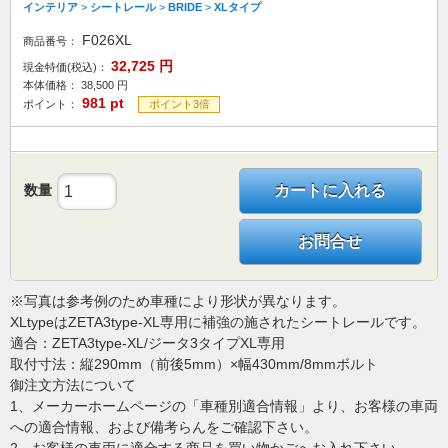
インテリア
>
シートレール
>
BRIDE
>
XLタイプ
F026XL
商品番号：
32,725
円
現金特価(税込)：
本体価格：
38,500
円
981
pt
ポイント：
ポイント3倍
数量
カートに入れる
お問合せ
※写真は参考例のため車種により形状が異なります。
XLtypeはZETA3type-XL専用に補強の施されたシートレールです。
適合：ZETA3type-XL/ジータ3タイプXL専用
取付寸法：縦290mm（前後5mm）×幅430mm/8mmボルト
御注文方法について
1、メーカーホームページの「車種別適合情報」より、お客様の車両
への適合情報、および備考らんをご確認下さい。