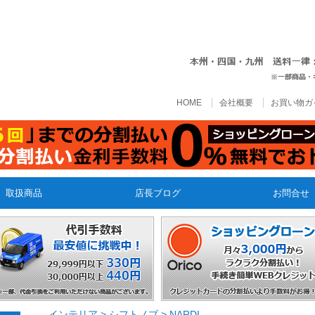
HOME
会社概要
お買い物ガ
取扱商品
店長ブログ
お問合せ
インテリア
>
シフトノブ
>
NARDI