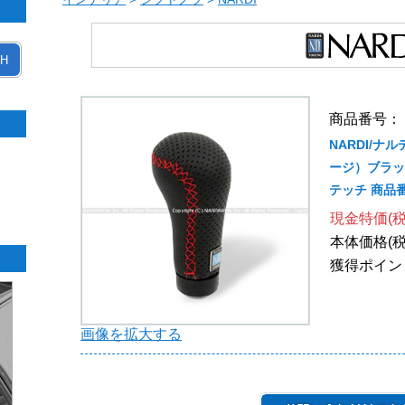
H
商品番号： 
NARDI/ナ
ージ）ブラッ
テッチ 商品番
現金特価(税
本体価格(税
獲得ポイン
画像を拡大する