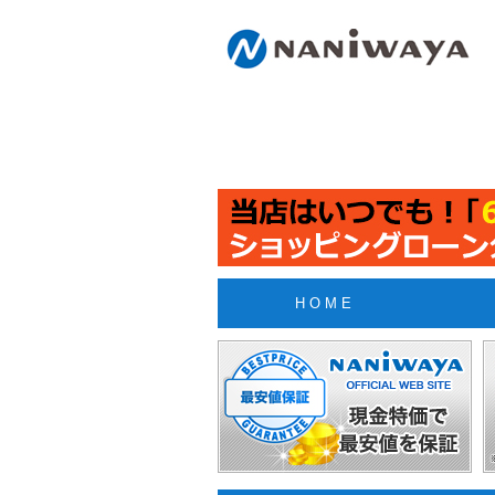
H O M E