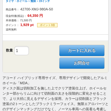
タイヤ・ホイール
>
無限
>
19インチ
42700-XMJ-980A-50
商品番号：
64,350
円
現金特価(税込)：
本体価格：
71,500
円
1,929
pt
ポイント：
ポイント3倍
送料無料
数量
カートに入れる
お問合せ
アコード ハイブリッド専用サイズ、専用デザインで開発したアルミ
ホイール「MDA」
ディスク面は切削加工を施した上でクリア塗装仕上げ。ホイールセ
ンター部からリムに向けて切削面の太さを段階的に変化させること
で、より大径に見えるデザインを採用。カラーは切削面とブラック
塗装の2トーンとしたブラックミラーフェイス。無限エアロパーツと
のデザインマッチングだけでなく、ノーマル車両への装着も考慮し