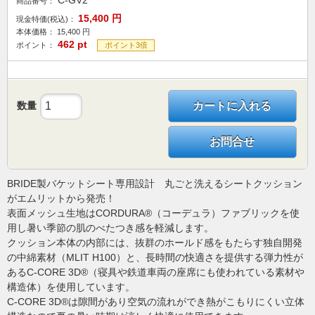
C-GV2
商品番号：
15,400
円
現金特価(税込)：
本体価格：
15,400
円
462
pt
ポイント：
ポイント3倍
数量
カートに入れる
お問合せ
BRIDE製バケットシート専用設計 丸ごと洗えるシートクッション
がエムリットから発売！
表面メッシュ生地はCORDURA®（コーデュラ）ファブリックを使
用し暑い季節の肌のべたつき感を軽減します。
クッション本体の内部には、抜群のホールド感をもたらす独自開発
の中綿素材（MLIT H100）と、長時間の快適さを提供する弾力性が
あるC-CORE 3D®（寝具や鉄道車両の座席にも使われている素材や
構造体）を使用しています。
C-CORE 3D®は隙間があり空気の流れができ熱がこもりにくい立体