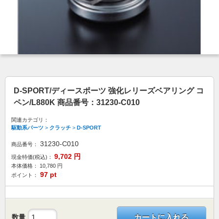
D-SPORT/ディースポーツ 強化レリーズベアリング コ
ペン/L880K 商品番号：31230-C010
関連カテゴリ：
駆動系パーツ
>
クラッチ
>
D-SPORT
31230-C010
商品番号：
9,702
円
現金特価(税込)：
本体価格：
10,780
円
97
pt
ポイント：
数量
カートに入れる