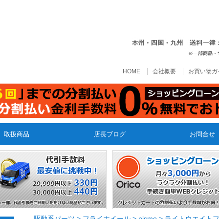
HOME
会社概要
お買い物ガ
取扱商品
店長ブログ
お問合せ
駆動系パーツ
>
フライホイール
>
nismo
>
ライトウエイト