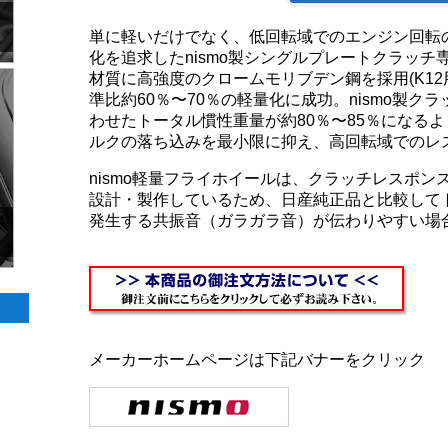
単に軽いだけでなく、低回転域でのエンジン回転
化を追求したnismo製シングルプレートクラッ
材質に高強度のクロームモリブデン鋼を採用(K1
準比約60％〜70％の軽量化に成功。nismo製
わせたトータル慣性重量が約80％〜85％になる
ルクの落ち込みを最小限に抑え、高回転域でのレ
nismo軽量フライホイールは、クラッチレスポ
設計・製作しているため、日産純正品と比較して
発生する共振音（ガラガラ音）が伝わりやすい場
メーカーホームページは下記バナーをクリック