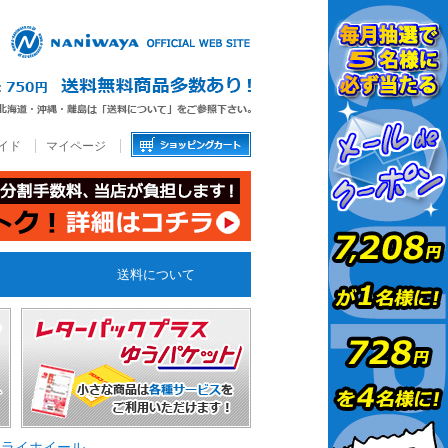
イド
マイページ
送料について
フライホイール