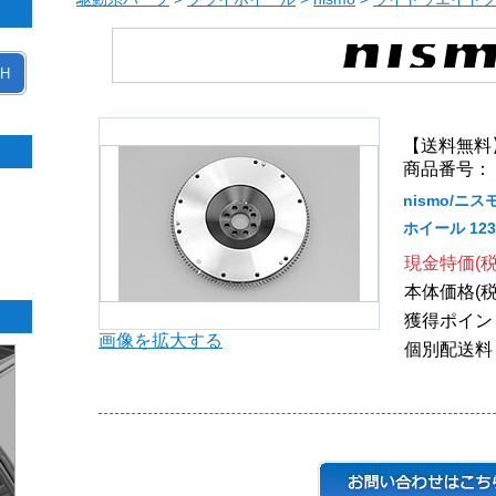
H
【送料無料
商品番号： 1
nismo/ニ
ホイール 1231
現金特価(税
本体価格(税
獲得ポイン
画像を拡大する
個別配送料