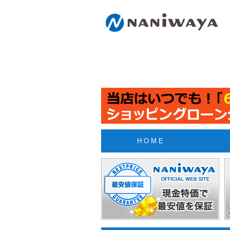
H O M E