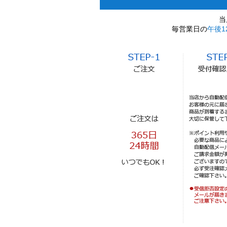
当
毎営業日の
午後1