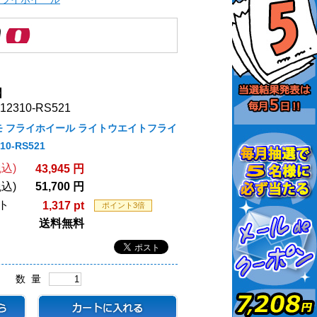
】
2310-RS521
スモ フライホイール ライトウエイトフライ
0-RS521
込)
43,945 円
込)
51,700 円
ト
1,317 pt
ポイント3倍
送料無料
数 量