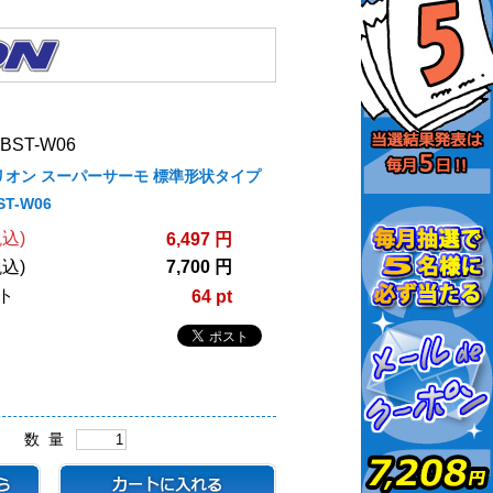
ST-W06
/ビリオン スーパーサーモ 標準形状タイプ
T-W06
込)
6,497 円
込)
7,700 円
ト
64 pt
数 量