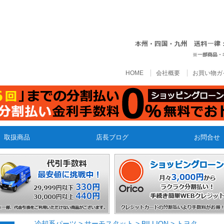
HOME
会社概要
お買い物ガ
取扱商品
店長ブログ
お問合せ
冷却系パーツ
>
サーモスタット
>
BILLION
>
トヨタ