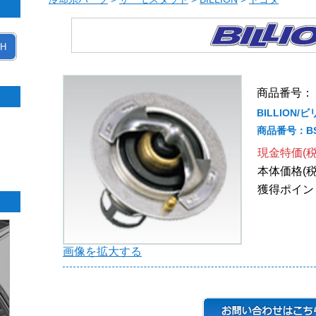
H
商品番号： B
BILLION
商品番号：BS
現金特価(税
本体価格(税
獲得ポイン
画像を拡大する