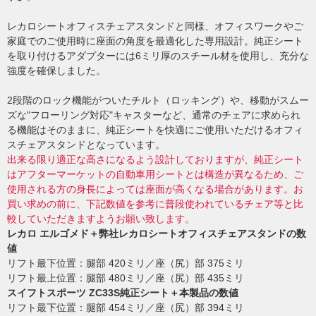
レカロシートオフィスチェアスタンドと同様、オフィスワークやご
家庭でのご使用時に座面の角度を最適化した専用設計。純正シート
を取り付けるアダプターには6ミリ厚のスチール材を使用し、充分な
強度を確保しました。
2段階のロック機能がついたチルト（ロッキング）や、移動がスムー
ズな"フローリング対応"キャスターなど、通常のチェアに求められ
る機能はそのままに、純正シートを快適にご使用いただけるオフィ
スチェアスタンドとなっています。
出来る限り適正な高さになるよう設計しておりますが、純正シート
はアフターマーケットの自動車用シートとは構造が異なるため、ご
使用される方の身長によっては座面が高くなる場合があります。お
買い求めの前に、下記数値を参考に普段使われているチェア等と比
較していただきますようお願い致します。
レカロ エルゴメド＋弊社レカロシートオフィスチェアスタンドの数
値
リフト最下位置：腿部 420ミリ／座（尻）部 375ミリ
リフト最上位置：腿部 480ミリ／座（尻）部 435ミリ
スイフトスポーツ ZC33S純正シート＋本製品の数値
リフト最下位置：腿部 454ミリ／座（尻）部 394ミリ