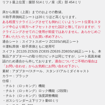
リフト最上位置：腿部 514ミリ／座（尻）部 454ミリ
床から座面（上面）までのおよその数値。
※助手席側純正シートは20ミリほど高くなります。
ある程度リクライニングさせても倒れにくいようシート位置をスタ
ンド中心より前方へオフセットさせた設計と致しておりますが、リ
クライニングさせてのご使用が前提ではありません。あらかじめご
了承いただいたうえでお買い求め下さい。
適合シート：スイフトスポーツ ZC33Sの純正シート
※運転席側・助手席側ともに使用可
スイフト ZC13S ZC53S ZC83S ZD53S ZD83Sの純正シートも、本
製品アダプターへの取り付けピッチは同じですが、シート底面未確
認のため適合から外しております。
適合についてご不明の場合は
「お問い合わせ」からお気軽にお問い合わせ下さい。
素材：アダプター/スチール、スタンド/アルミダイキャスト
カラー：ブラック
仕様：
・チルト（ロッキング）機能
・チルト（ロッキング）ロック機能（2段階）
・チルト（ロッキング）強度調整機能
・ガスシリンダー上下リフト量60ミリ