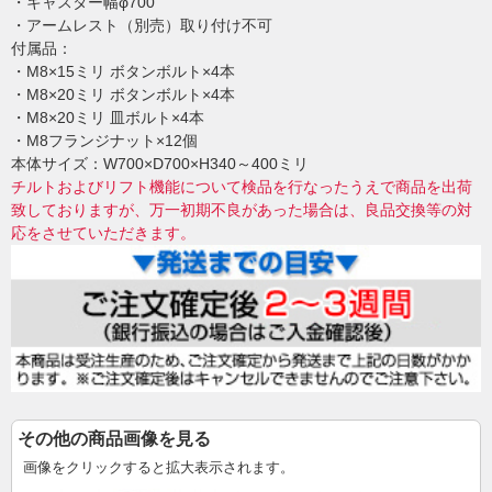
・キャスター幅φ700
・アームレスト（別売）取り付け不可
付属品：
・M8×15ミリ ボタンボルト×4本
・M8×20ミリ ボタンボルト×4本
・M8×20ミリ 皿ボルト×4本
・M8フランジナット×12個
本体サイズ：W700×D700×H340～400ミリ
チルトおよびリフト機能について検品を行なったうえで商品を出荷
致しておりますが、万一初期不良があった場合は、良品交換等の対
応をさせていただきます。
その他の商品画像を見る
画像をクリックすると拡大表示されます。