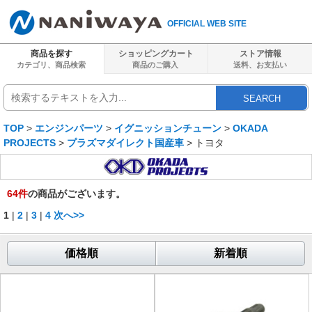
OFFICIAL WEB SITE
商品を探す
ショッピングカート
ストア情報
カテゴリ、商品検索
商品のご購入
送料、
お支払い
SEARCH
TOP
>
エンジンパーツ
>
イグニッションチューン
>
OKADA
PROJECTS
>
プラズマダイレクト国産車
> トヨタ
64
件
の商品がございます。
1
|
2
|
3
|
4
次へ>>
価格順
新着順