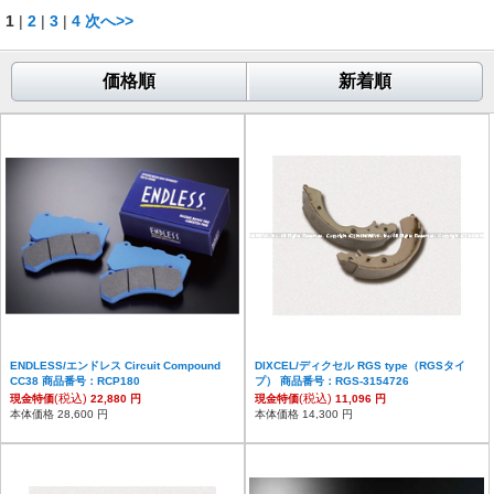
1
|
2
|
3
|
4
次へ>>
価格順
新着順
ENDLESS/エンドレス Circuit Compound
DIXCEL/ディクセル RGS type（RGSタイ
CC38 商品番号：RCP180
プ） 商品番号：RGS-3154726
(税込)
(税込)
現金特価
22,880 円
現金特価
11,096 円
本体価格 28,600 円
本体価格 14,300 円