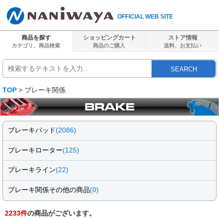
OFFICIAL WEB SITE
商品を探す
ショッピングカート
ストア情報
カテゴリ、商品検索
商品のご購入
送料、
お支払い
SEARCH
TOP
> ブレーキ関係
ブレーキパッド
(2086)
ブレーキローター
(125)
ブレーキライン
(22)
ブレーキ関係その他の商品
(0)
2233
件
の商品がございます。