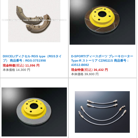
DIXCEL/ディクセル RGS type（RGSタイ
D-SPORT/ディースポーツ ブレーキローター
プ） 商品番号：RGS-3751998
Type-R ストーリア CZ/M111S 商品番号：
43512-B082
(税込)
現金特価
11,096 円
(税込)
本体価格 14,300 円
現金特価
36,432 円
本体価格 39,600 円