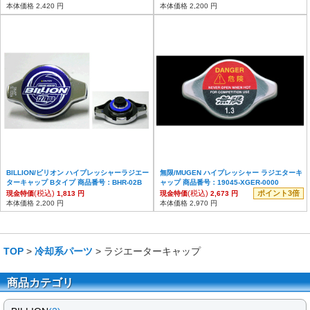
本体価格 2,420 円
本体価格 2,200 円
BILLION/ビリオン ハイプレッシャーラジエー
無限/MUGEN ハイプレッシャー ラジエターキ
ターキャップ Bタイプ 商品番号：BHR-02B
ャップ 商品番号：19045-XGER-0000
(税込)
(税込)
ポイント3倍
現金特価
1,813 円
現金特価
2,673 円
本体価格 2,200 円
本体価格 2,970 円
TOP
>
冷却系パーツ
> ラジエーターキャップ
商品カテゴリ