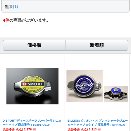
無限
(1)
4
件
の商品がございます。
価格順
新着順
D-SPORT/ディースポーツ スーパーラジエタ
BILLION/ビリオン ハイプレッシャーラジエー
ーキャップ 商品番号：16401-C010
ターキャップ Aタイプ 商品番号：BHR-01A
(税込)
(税込)
現金特価
2,178 円
現金特価
1,813 円