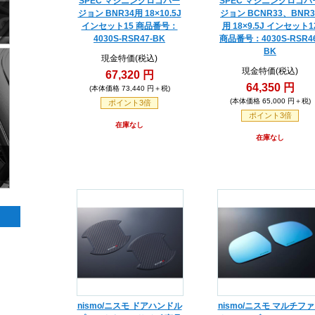
SPEC マシニングロゴバー
SPEC マシニングロゴバ
ジョン BNR34用 18×10.5J
ジョン BCNR33、BNR3
インセット15 商品番号：
用 18×9.5J インセット1
4030S-RSR47-BK
商品番号：4030S-RSR46
BK
現金特価(税込)
現金特価(税込)
67,320 円
64,350 円
(本体価格 73,440 円＋税)
(本体価格 65,000 円＋税)
ポイント3倍
ポイント3倍
在庫なし
在庫なし
nismo/ニスモ ドアハンドル
nismo/ニスモ マルチフ