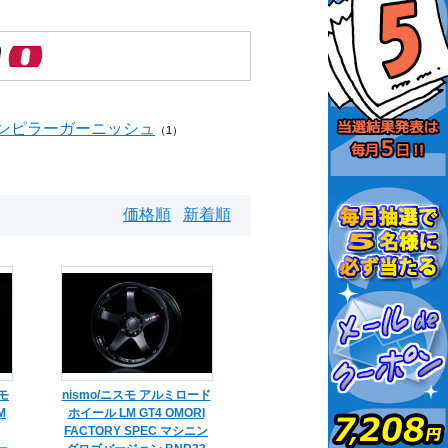
ンピラーガーニッシュ
（1）
価格順
新着順
モ
nismo/ニスモ アルミロード
M
ホイール LM GT4 OMORI
FACTORY SPEC マシニン