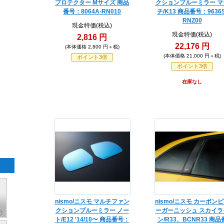
プロテクター Mサイズ 商品
クションブルーミラー マ
番号：8064A-RN010
チ/K13 商品番号：9636S
RNZ00
現金特価(税込)
現金特価(税込)
2,816 円
22,176 円
(本体価格 2,800 円＋税)
(本体価格 21,000 円＋税)
ポイント3倍
ポイント3倍
在庫なし
nismo/ニスモ マルチファン
nismo/ニスモ カーボン
クションブルーミラー ノー
ーガーニッシュ スカイラ
ト/E12 '14/10〜 商品番号：
ン/R33、BCNR33 商品