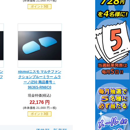
(本体価格 21,000 円＋税)
ポイント3倍
ァン
nismo/ニスモ マルチファン
フ
クションブルーミラー ムラ
ーノ/Z50 商品番号：
9636S-RN6C0
現金特価(税込)
22,176 円
(本体価格 21,000 円＋税)
ポイント3倍