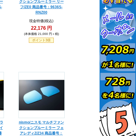
ー
クションブルーミラー リー
-
フ/ZE0 商品番号：9636S-
RNZ00
現金特価(税込)
22,176 円
(本体価格 21,000 円＋税)
ポイント3倍
ピラ
nismo/ニスモ マルチファン
イ
クションブルーミラー フェ
番
アレディZ/Z34 商品番号：