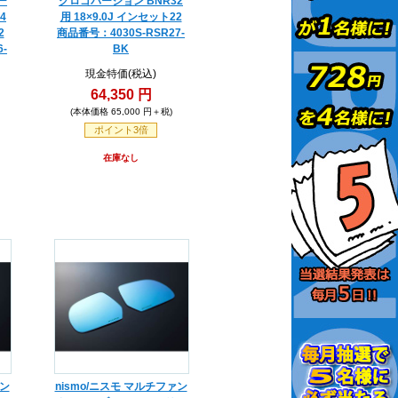
ー
グロゴバージョン BNR32
4
用 18×9.0J インセット22
2
商品番号：4030S-RSR27-
-
BK
現金特価(税込)
64,350 円
(本体価格 65,000 円＋税)
ポイント3倍
在庫なし
ァン
nismo/ニスモ マルチファン