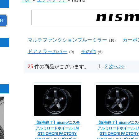
H
マルチファンクションブルーミラー
カーボ
（18）
ドアミラーカバー
その他
（0）
（6）
25
件の商品がございます。
1
|
2
次へ>>
【販売終了】nismo/ニスモ
【販売終了】nismo/ニス
アルミロードホイール LM
アルミロードホイール L
GT4 OMORI FACTORY
GT4 OMORI FACTORY