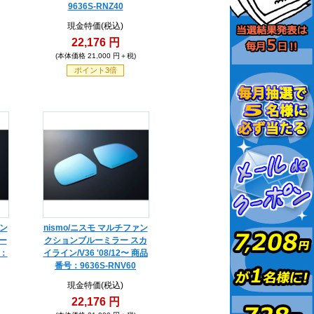
9636S-RNZ40
現金特価(税込)
22,176 円
(本体価格 21,000 円＋税)
ポイント3倍
ァン
nismo/ニスモ マルチファン
ー
クションブルーミラー スカ
号：
イライン/V36 '08/12〜 商品
番号：9636S-RNV60
現金特価(税込)
22,176 円