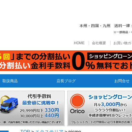
HOME
会社概要
お買い物ガ
取扱商品
店長ブログ
お問合せ
TOP
>
エクステリア
> nismo