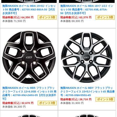
無限/MUGEN ホイール MDA 19×8J インセッ
無限/MUGEN ホイール MDA 18×7 1/2J イン
ト50 商品番号：42700-XMJ-980A-50【代引
セット50 商品番号：42700-XML-875A-
き決済不可】
50【代引き決済不可】
(税込)
ポイント3倍
(税込)
ポイント3倍
現金特価
64,350 円
現金特価
62,370 円
本体価格 71,500 円
本体価格 69,300 円
無限/MUGEN ホイール MD5 フラットブラッ
無限/MUGEN ホイール MDY フラットブラッ
クミラーフェイス 12×4.00B インセット35 商
クミラーフェイス 15×5Jインセット45 商品番
品番号：42700-XNJ-240U-35【代引き決済不
号：42700-XNH-550U-45
可】
(税込)
ポイント3倍
現金特価
28,710 円
(税込)
ポイント3倍
現金特価
32,670 円
本体価格 31,900 円
本体価格 36,300 円