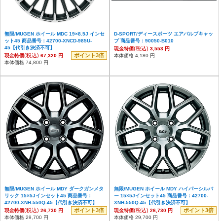
無限/MUGEN ホイール MDC 19×8.5J インセ
D-SPORT/ディースポーツ エアバルブキャッ
ット45 商品番号：42700-XNCD-985U-
プ 商品番号：90050-B010
45【代引き決済不可】
(税込)
現金特価
3,553 円
(税込)
ポイント3倍
現金特価
67,320 円
本体価格 4,180 円
本体価格 74,800 円
無限/MUGEN ホイール MDY ダークガンメタ
無限/MUGEN ホイール MDY ハイパーシルバ
リック 15×5Jインセット45 商品番号：
ー 15×5Jインセット45 商品番号：42700-
42700-XNH-550Q-45【代引き決済不可】
XNH-550Q-45【代引き決済不可】
(税込)
ポイント3倍
(税込)
ポイント3倍
現金特価
26,730 円
現金特価
26,730 円
本体価格 29,700 円
本体価格 29,700 円