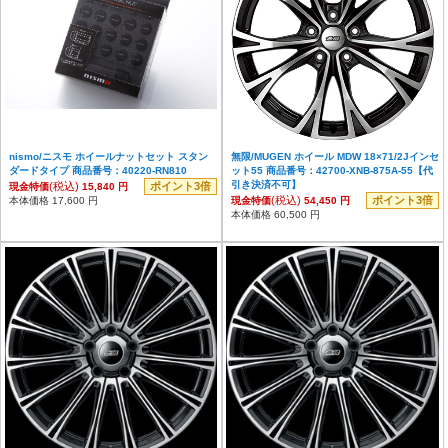
nismo/ニスモ ホイールナットセット スタン
無限/MUGEN ホイール MDW 18×71/2Jインセ
ダードタイプ 商品番号：40220-RN810
ット55 商品番号：42700-XNB-875A-55【代
引き決済不可】
(税込)
ポイント3倍
現金特価
15,840 円
(税込)
ポイント3倍
本体価格 17,600 円
現金特価
54,450 円
本体価格 60,500 円