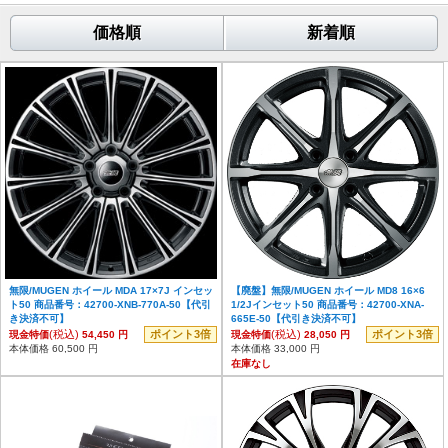
価格順
新着順
無限/MUGEN ホイール MDA 17×7J インセッ
【廃盤】無限/MUGEN ホイール MD8 16×6
ト50 商品番号：42700-XNB-770A-50【代引
1/2Jインセット50 商品番号：42700-XNA-
き決済不可】
665E-50【代引き決済不可】
(税込)
ポイント3倍
(税込)
ポイント3倍
現金特価
54,450 円
現金特価
28,050 円
本体価格 60,500 円
本体価格 33,000 円
在庫なし