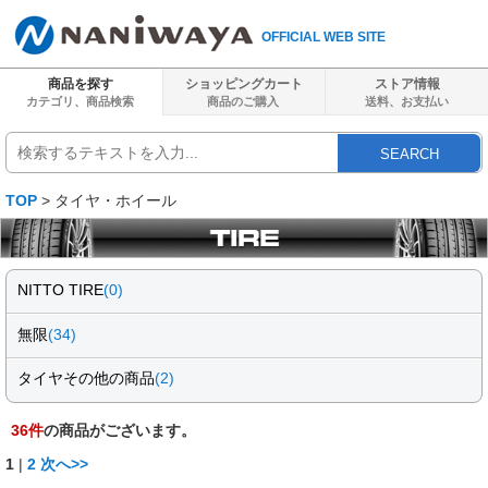
OFFICIAL WEB SITE
商品を探す
ショッピングカート
ストア情報
カテゴリ、商品検索
商品のご購入
送料、
お支払い
SEARCH
TOP
> タイヤ・ホイール
NITTO TIRE
(0)
無限
(34)
タイヤその他の商品
(2)
36
件
の商品がございます。
1
|
2
次へ>>