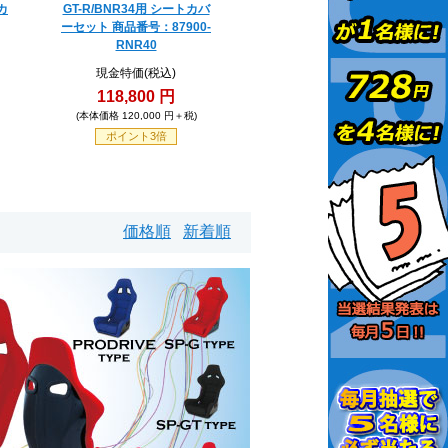
カ
GT-R/BNR34用 シートカバ
ーセット 商品番号：87900-
RNR40
現金特価(税込)
118,800 円
(本体価格 120,000 円＋税)
ポイント3倍
価格順
新着順