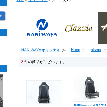
H
Hang
nismo
NANIWAYAオリジナル
（0）
（3
（0）
3
件の商品がございます。
nismo/ニスモ スカイラ