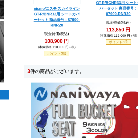
GT-R/BCNR33用 シート
バーセット 商品番号：
nismo/ニスモ スカイライン
87900-RNR30
GT-R/BNR32用 シートカバ
ーセット 商品番号：87900-
現金特価(税込)
RNR20
113,850 円
現金特価(税込)
(本体価格 115,000 円＋税)
108,900 円
ポイント3倍
(本体価格 110,000 円＋税)
ポイント3倍
3
件の商品がございます。