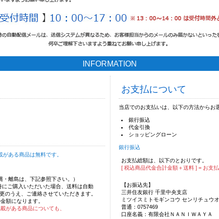
INFORMATION
お支払について
当店でのお支払いは、以下の方法からお
銀行振込
代金引換
ショッピングローン
銀行振込
載がある商品は無料です。
お支払総額は、以下のとおりです。
[ 税込商品代金合計金額＋送料 ] = お支
沖縄・離島は、下記参照下さい。）
【お振込先】
時にご購入いただいた場合、送料は自動
三井住友銀行 千里中央支店
更のうえ、ご連絡させていただきます。
ミツイスミトモギンコウ センリチュウ
の金額になります。
普通：0757469
記載がある商品についても、
口座名義：有限会社ＮＡＮＩＷＡＹＡ