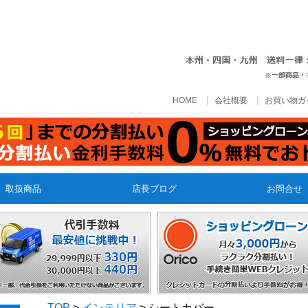
HOME
会社概要
お買い物ガ
取扱商品
店長ブログ
お問合せ
TOP
>
インテリア
> シートカバー