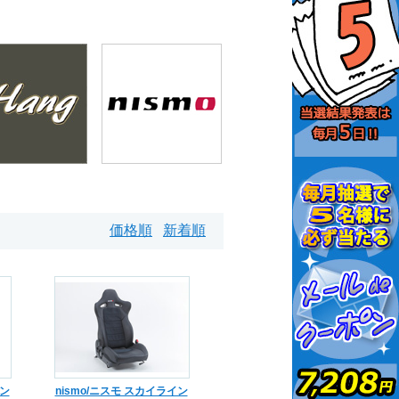
）
価格順
新着順
イン
nismo/ニスモ スカイライン