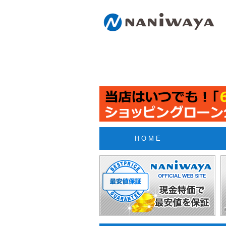
H O M E