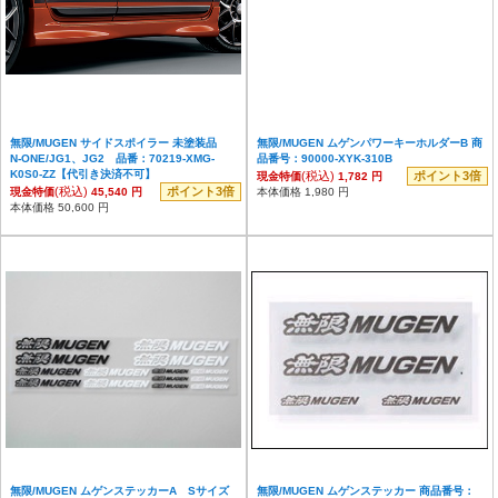
無限/MUGEN サイドスポイラー 未塗装品
無限/MUGEN ムゲンパワーキーホルダーB 商
N-ONE/JG1、JG2 品番：70219-XMG-
品番号：90000-XYK-310B
K0S0-ZZ【代引き決済不可】
(税込)
ポイント3倍
現金特価
1,782 円
(税込)
ポイント3倍
現金特価
45,540 円
本体価格 1,980 円
本体価格 50,600 円
無限/MUGEN ムゲンステッカーA Sサイズ
無限/MUGEN ムゲンステッカー 商品番号：