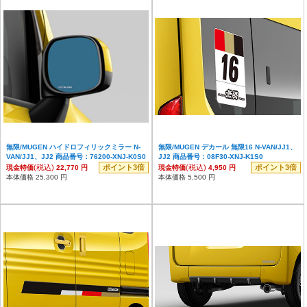
無限/MUGEN ハイドロフィリックミラー N-
無限/MUGEN デカール 無限16 N-VAN/JJ1、
VAN/JJ1、JJ2 商品番号：76200-XNJ-K0S0
JJ2 商品番号：08F30-XNJ-K1S0
(税込)
ポイント3倍
(税込)
ポイント3倍
現金特価
22,770 円
現金特価
4,950 円
本体価格 25,300 円
本体価格 5,500 円