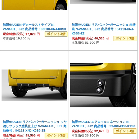
無限/MUGEN デカールストライプ N-
無限/MUGEN リアバンパーガーニッシュ 未塗
VAN/JJ1、JJ2 商品番号：08F30-XNJ-K0S0
装 N-VAN/JJ1、JJ2 商品番号：84113-XNJ-
K0S0-ZZ
(税込)
ポイント3倍
現金特価
17,820 円
(税込)
ポイント3倍
本体価格 19,800 円
現金特価
46,530 円
本体価格 51,700 円
無限/MUGEN リアバンパーガーニッシュ ツヤ
無限/MUGEN エアロイルミネーション N-
消しブラック塗装仕上げ N-VAN/JJ1、JJ2 商
VAN/JJ1、JJ2 商品番号：33400-XG8-K1S0
品番号：84113-XNJ-K0S0-ZB
(税込)
ポイント3倍
現金特価
32,670 円
(税込)
ポイント3倍
現金特価
49,500 円
本体価格 36,300 円