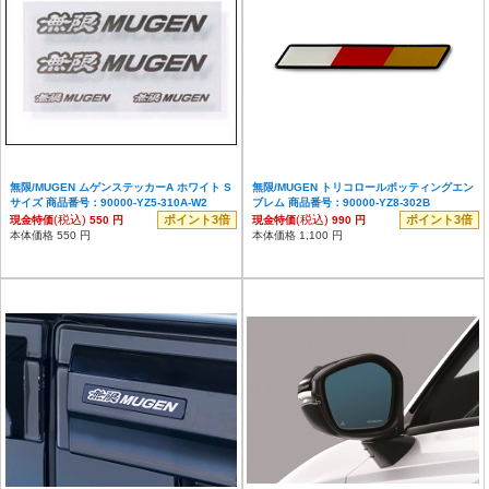
無限/MUGEN ムゲンステッカーA ホワイト S
無限/MUGEN トリコロールポッティングエン
サイズ 商品番号：90000-YZ5-310A-W2
ブレム 商品番号：90000-YZ8-302B
(税込)
ポイント3倍
(税込)
ポイント3倍
現金特価
550 円
現金特価
990 円
本体価格 550 円
本体価格 1,100 円