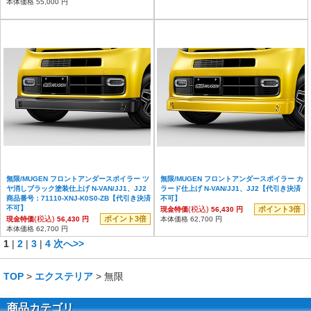
本体価格 55,000 円
無限/MUGEN フロントアンダースポイラー ツ
無限/MUGEN フロントアンダースポイラー カ
ヤ消しブラック塗装仕上げ N-VAN/JJ1、JJ2
ラード仕上げ N-VAN/JJ1、JJ2【代引き決済
商品番号：71110-XNJ-K0S0-ZB【代引き決済
不可】
不可】
(税込)
ポイント3倍
現金特価
56,430 円
(税込)
ポイント3倍
現金特価
56,430 円
本体価格 62,700 円
本体価格 62,700 円
1
|
2
|
3
|
4
次へ>>
TOP
>
エクステリア
> 無限
商品カテゴリ