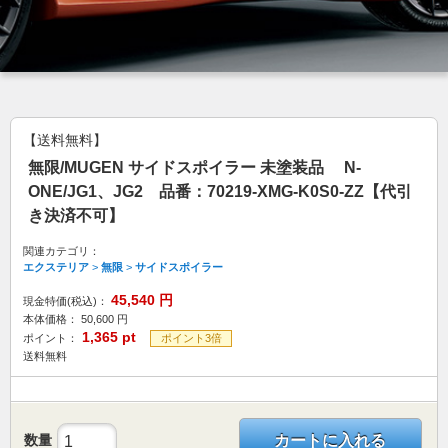
【送料無料】
無限/MUGEN サイドスポイラー 未塗装品 N-
ONE/JG1、JG2 品番：70219-XMG-K0S0-ZZ【代引
き決済不可】
関連カテゴリ：
エクステリア
>
無限
>
サイドスポイラー
45,540
円
現金特価(税込)：
本体価格：
50,600
円
1,365
pt
ポイント：
ポイント3倍
送料無料
数量
カートに入れる