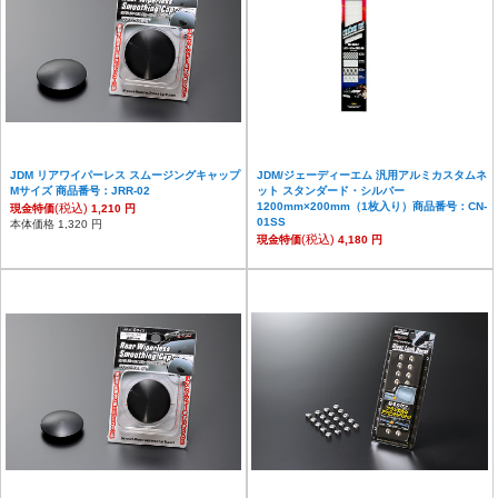
JDM リアワイパーレス スムージングキャップ
JDM/ジェーディーエム 汎用アルミカスタムネ
Mサイズ 商品番号：JRR-02
ット スタンダード・シルバー
1200mm×200mm（1枚入り）商品番号：CN-
(税込)
現金特価
1,210 円
01SS
本体価格 1,320 円
(税込)
現金特価
4,180 円