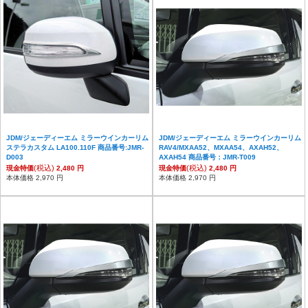
JDM/ジェーディーエム ミラーウインカーリム
JDM/ジェーディーエム ミラーウインカーリム
ステラカスタム LA100.110F 商品番号:JMR-
RAV4/MXAA52、MXAA54、AXAH52、
D003
AXAH54 商品番号：JMR-T009
(税込)
(税込)
現金特価
2,480 円
現金特価
2,480 円
本体価格 2,970 円
本体価格 2,970 円