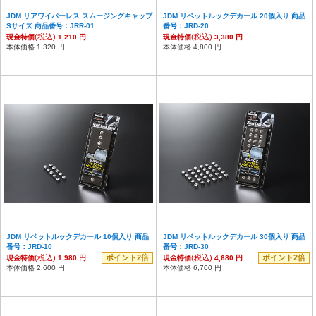
JDM リアワイパーレス スムージングキャップ
JDM リベットルックデカール 20個入り 商品
Sサイズ 商品番号：JRR-01
番号：JRD-20
(税込)
(税込)
現金特価
1,210 円
現金特価
3,380 円
本体価格 1,320 円
本体価格 4,800 円
JDM リベットルックデカール 10個入り 商品
JDM リベットルックデカール 30個入り 商品
番号：JRD-10
番号：JRD-30
(税込)
ポイント2倍
(税込)
ポイント2倍
現金特価
1,980 円
現金特価
4,680 円
本体価格 2,600 円
本体価格 6,700 円