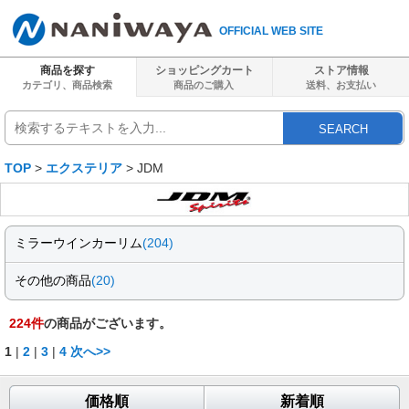
OFFICIAL WEB SITE
商品を探す
ショッピングカート
ストア情報
カテゴリ、商品検索
商品のご購入
送料、
お支払い
SEARCH
TOP
>
エクステリア
> JDM
ミラーウインカーリム
(204)
その他の商品
(20)
224
件
の商品がございます。
1
|
2
|
3
|
4
次へ>>
価格順
新着順