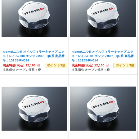
nismo/ニスモ オイルフィラーキャップ エク
nismo/ニスモ オイルフィラーキャップ エク
ストレイル/T30 エンジン/SR、QR系 商品番
ストレイル/T31 エンジン/MR、QR系 商品番
号：15255-RN014
号：15255-RN014
(税込)
ポイント3倍
(税込)
ポイント3倍
現金特価
12,100 円
現金特価
12,100 円
本体価格 オープン価格＋税
本体価格 オープン価格＋税