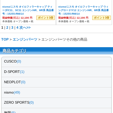
nismo/ニスモ オイルフィラーキャップ ティ
nismo/ニスモ オイルフィラーキャップ ウィ
ーダ/C11、SC11 エンジン/HR、MR系 商品番
ングロード/Y12 エンジン/HR、MR系 商品番
号：15255-RN014
号：15255-RN014
(税込)
ポイント3倍
(税込)
ポイント3倍
現金特価
12,100 円
現金特価
12,100 円
本体価格 オープン価格＋税
本体価格 オープン価格＋税
1
|
2
|
3
|
4
次へ>>
TOP
>
エンジンパーツ
> エンジンパーツその他の商品
商品カテゴリ
CUSCO
(0)
D-SPORT
(1)
NEOPLOT
(0)
nismo
(49)
ZERO SPORTS
(0)
無限
(5)