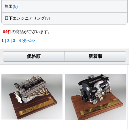
無限
(5)
日下エンジニアリング
(9)
64
件
の商品がございます。
1
|
2
|
3
|
4
次へ>>
価格順
新着順