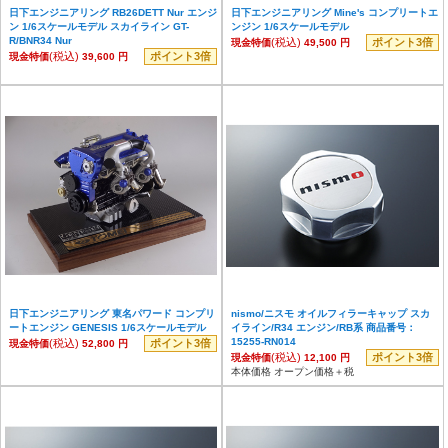
日下エンジニアリング RB26DETT Nur エンジ
日下エンジニアリング Mine's コンプリートエ
ン 1/6スケールモデル スカイライン GT-
ンジン 1/6スケールモデル
R/BNR34 Nur
(税込)
ポイント3倍
現金特価
49,500 円
(税込)
ポイント3倍
現金特価
39,600 円
日下エンジニアリング 東名パワード コンプリ
nismo/ニスモ オイルフィラーキャップ スカ
ートエンジン GENESIS 1/6スケールモデル
イライン/R34 エンジン/RB系 商品番号：
15255-RN014
(税込)
ポイント3倍
現金特価
52,800 円
(税込)
ポイント3倍
現金特価
12,100 円
本体価格 オープン価格＋税