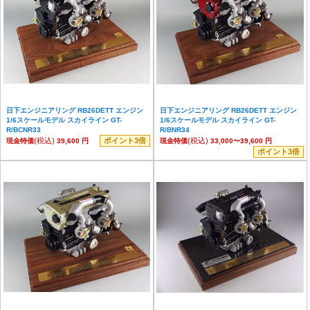
日下エンジニアリング RB26DETT エンジン
日下エンジニアリング RB26DETT エンジン
1/6スケールモデル スカイライン GT-
1/6スケールモデル スカイライン GT-
R/BCNR33
R/BNR34
(税込)
ポイント3倍
(税込)
現金特価
39,600 円
現金特価
33,000〜39,600 円
ポイント3倍