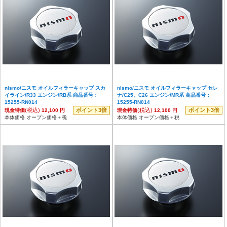
nismo/ニスモ オイルフィラーキャップ スカ
nismo/ニスモ オイルフィラーキャップ セレ
イライン/R33 エンジン/RB系 商品番号：
ナ/C25、C26 エンジン/MR系 商品番号：
15255-RN014
15255-RN014
(税込)
ポイント3倍
(税込)
ポイント3倍
現金特価
12,100 円
現金特価
12,100 円
本体価格 オープン価格＋税
本体価格 オープン価格＋税