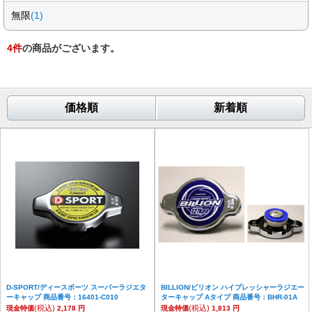
無限
(1)
4
件
の商品がございます。
価格順
新着順
D-SPORT/ディースポーツ スーパーラジエタ
BILLION/ビリオン ハイプレッシャーラジエー
ーキャップ 商品番号：16401-C010
ターキャップ Aタイプ 商品番号：BHR-01A
(税込)
(税込)
現金特価
2,178 円
現金特価
1,813 円