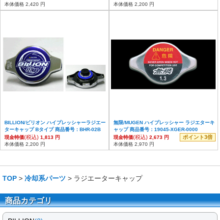
本体価格 2,420 円
本体価格 2,200 円
BILLION/ビリオン ハイプレッシャーラジエー
無限/MUGEN ハイプレッシャー ラジエターキ
ターキャップ Bタイプ 商品番号：BHR-02B
ャップ 商品番号：19045-XGER-0000
(税込)
(税込)
ポイント3倍
現金特価
1,813 円
現金特価
2,673 円
本体価格 2,200 円
本体価格 2,970 円
TOP
>
冷却系パーツ
> ラジエーターキャップ
商品カテゴリ