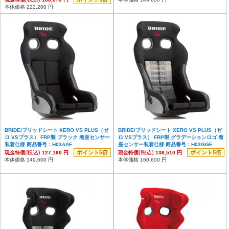
本体価格 222,200 円
BRIDE/ブリッドシート XERO VS PLUS（ゼ
BRIDE/ブリッドシート XERO VS PLUS（ゼ
ロ VSプラス） FRP製 ブラック 着座センサー
ロ VSプラス） FRP製 グラデーションロゴ 着
装着仕様 商品番号：H03AAF
座センサー装着仕様 商品番号：H03GGF
(税込)
ポイント5倍
(税込)
ポイント5倍
現金特価
127,160 円
現金特価
136,510 円
本体価格 149,600 円
本体価格 160,600 円