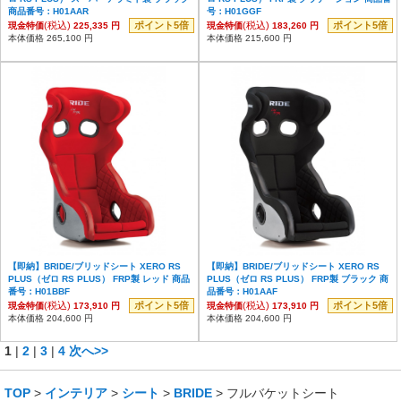
商品番号：H01AAR
号：H01GGF
(税込)
ポイント5倍
(税込)
ポイント5倍
現金特価
225,335 円
現金特価
183,260 円
本体価格 265,100 円
本体価格 215,600 円
【即納】BRIDE/ブリッドシート XERO RS
【即納】BRIDE/ブリッドシート XERO RS
PLUS（ゼロ RS PLUS） FRP製 レッド 商品
PLUS（ゼロ RS PLUS） FRP製 ブラック 商
番号：H01BBF
品番号：H01AAF
(税込)
ポイント5倍
(税込)
ポイント5倍
現金特価
173,910 円
現金特価
173,910 円
本体価格 204,600 円
本体価格 204,600 円
1
|
2
|
3
|
4
次へ>>
TOP
>
インテリア
>
シート
>
BRIDE
> フルバケットシート