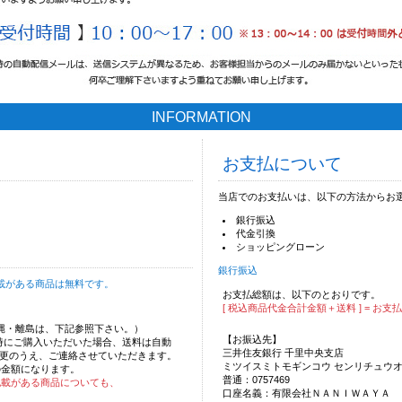
INFORMATION
お支払について
当店でのお支払いは、以下の方法からお
銀行振込
代金引換
ショッピングローン
銀行振込
載がある商品は無料です。
お支払総額は、以下のとおりです。
[ 税込商品代金合計金額＋送料 ] = お支
沖縄・離島は、下記参照下さい。）
【お振込先】
時にご購入いただいた場合、送料は自動
三井住友銀行 千里中央支店
更のうえ、ご連絡させていただきます。
ミツイスミトモギンコウ センリチュウ
の金額になります。
普通：0757469
記載がある商品についても、
口座名義：有限会社ＮＡＮＩＷＡＹＡ