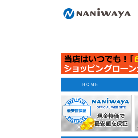
H O M E