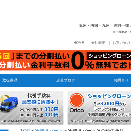
HOME
会社概要
お買い物ガ
取扱商品
店長ブログ
お問合せ
TOP
>
冷却系パーツ
> 冷却系パーツその他の商品