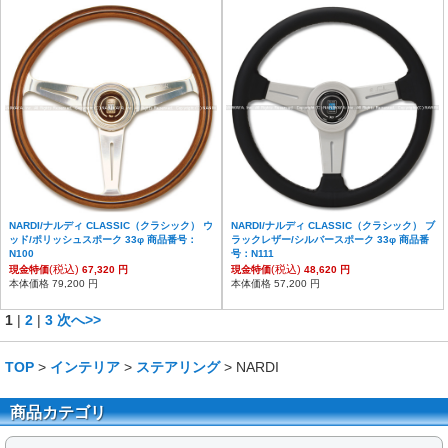
NARDI/ナルディ CLASSIC（クラシック） ウ
NARDI/ナルディ CLASSIC（クラシック） ブ
ッド/ポリッシュスポーク 33φ 商品番号：
ラックレザー/シルバースポーク 33φ 商品番
N100
号：N111
(税込)
(税込)
現金特価
67,320 円
現金特価
48,620 円
本体価格 79,200 円
本体価格 57,200 円
1
|
2
|
3
次へ>>
TOP
>
インテリア
>
ステアリング
> NARDI
商品カテゴリ