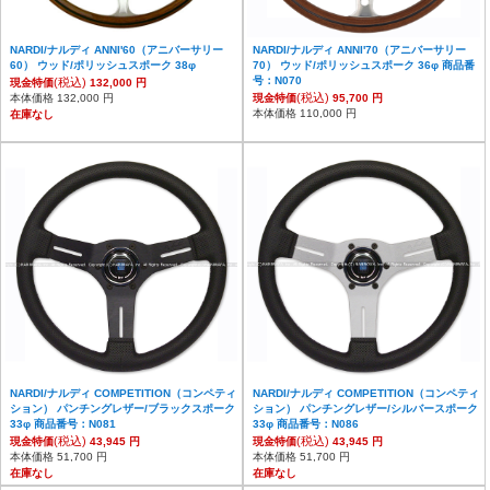
NARDI/ナルディ ANNI'60（アニバーサリー
NARDI/ナルディ ANNI'70（アニバーサリー
60） ウッド/ポリッシュスポーク 38φ
70） ウッド/ポリッシュスポーク 36φ 商品番
号：N070
(税込)
現金特価
132,000 円
(税込)
本体価格 132,000 円
現金特価
95,700 円
本体価格 110,000 円
在庫なし
NARDI/ナルディ COMPETITION（コンペティ
NARDI/ナルディ COMPETITION（コンペティ
ション） パンチングレザー/ブラックスポーク
ション） パンチングレザー/シルバースポーク
33φ 商品番号：N081
33φ 商品番号：N086
(税込)
(税込)
現金特価
43,945 円
現金特価
43,945 円
本体価格 51,700 円
本体価格 51,700 円
在庫なし
在庫なし