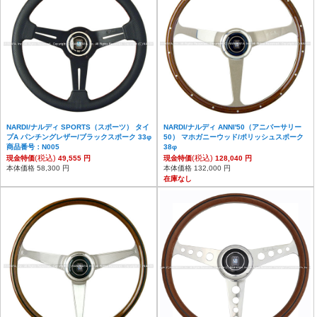
NARDI/ナルディ SPORTS（スポーツ） タイ
NARDI/ナルディ ANNI'50（アニバーサリー
プA パンチングレザー/ブラックスポーク 33φ
50） マホガニーウッド/ポリッシュスポーク
商品番号：N005
38φ
(税込)
(税込)
現金特価
49,555 円
現金特価
128,040 円
本体価格 58,300 円
本体価格 132,000 円
在庫なし