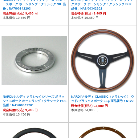
ースポーク ホーンリング：クラシック SIL 品
クスポーク ホーンリング：クラシック BLK
番：NA7/00342203
品番：NA6/00342202
(税込)
(税込)
現金特価
9,405 円
現金特価
9,405 円
本体価格 10,450 円
本体価格 10,450 円
NARDI/ナルディ クラシックシリーズ ポリッ
NARDI/ナルディ CLASSIC（クラシック） ウ
シュスポーク ホーンリング：クラシック POL
ッド/ブラックスポーク 36φ 商品番号：N122
品番：NA5/00342201
(税込)
現金特価
63,580 円
(税込)
現金特価
9,405 円
本体価格 74,800 円
本体価格 10,450 円