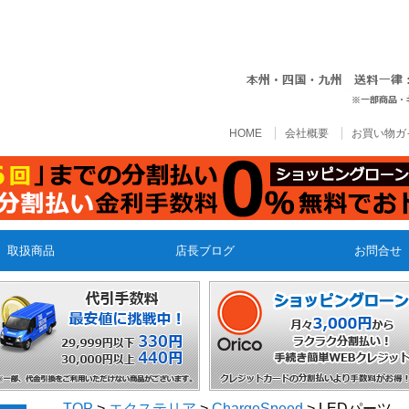
HOME
会社概要
お買い物ガ
取扱商品
店長ブログ
お問合せ
TOP
>
エクステリア
>
ChargeSpeed
> LEDパーツ