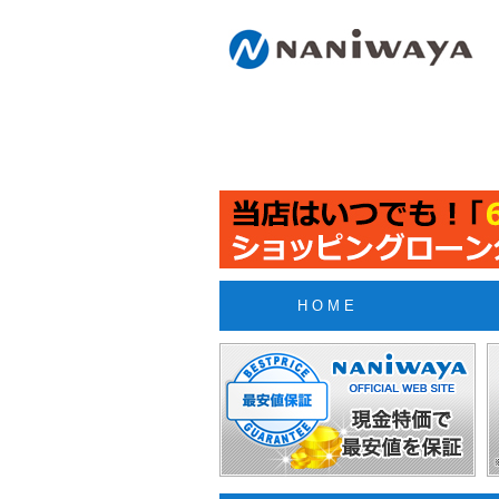
H O M E