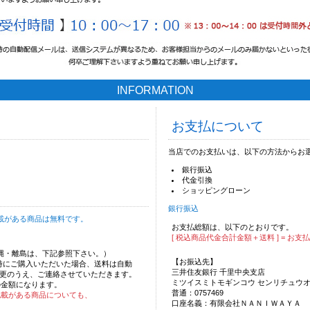
INFORMATION
お支払について
当店でのお支払いは、以下の方法からお
銀行振込
代金引換
ショッピングローン
銀行振込
載がある商品は無料です。
お支払総額は、以下のとおりです。
[ 税込商品代金合計金額＋送料 ] = お支
沖縄・離島は、下記参照下さい。）
【お振込先】
時にご購入いただいた場合、送料は自動
三井住友銀行 千里中央支店
更のうえ、ご連絡させていただきます。
ミツイスミトモギンコウ センリチュウ
の金額になります。
普通：0757469
記載がある商品についても、
口座名義：有限会社ＮＡＮＩＷＡＹＡ