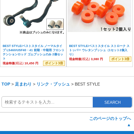
BEST STYLE/ベストスタイル ノーマルタイ
BEST STYLE/ベストスタイル ストローク ス
プ LS460/USF40・41 前期・中期用 フロント
トッパー ウレタンブッシュ（1セット2個入
テンションロッド ゴムブッシュのみ 2個セッ
り）
ト
(税込)
ポイント3倍
現金特価
3,080 円
(税込)
ポイント3倍
現金特価
10,450 円
TOP
>
足まわり
>
リンク・ブッシュ
> BEST STYLE
SEARCH
このページのトップへ
▲