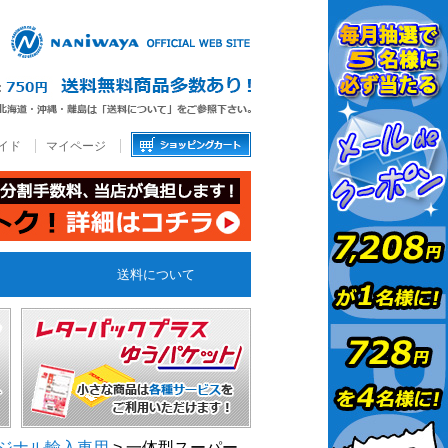
イド
マイページ
送料について
オリジナル輸入車用
> 一体型スーパー