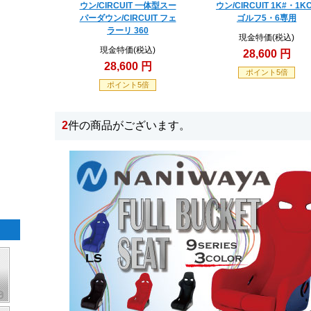
ウン/CIRCUIT 一体型スー
ウン/CIRCUIT 1K#・1K
パーダウン/CIRCUIT フェ
ゴルフ5・6専用
ラーリ 360
現金特価(税込)
現金特価(税込)
28,600 円
28,600 円
ポイント5倍
ポイント5倍
2
件の商品がございます。