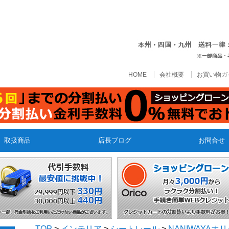
HOME
会社概要
お買い物ガ
取扱商品
店長ブログ
お問合せ
TOP
>
インテリア
>
シートレール
>
NANIWAYA