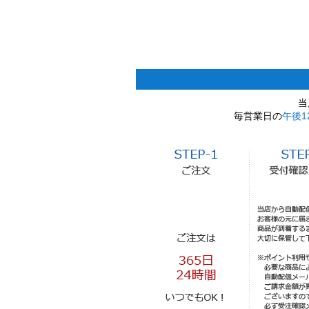
当
毎営業日の
午後1