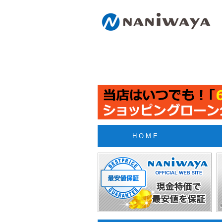
H O M E