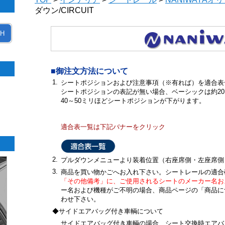
ダウン/CIRCUIT
H
■御注文方法について
1.
シートポジションおよび注意事項（※有れば）を適合表
シートポジションの表記が無い場合、ベーシックは約20
40～50ミリほどシートポジションが下がります。
適合表一覧は下記バナーをクリック
2.
プルダウンメニューより装着位置（右座席側・左座席側
3.
商品を買い物かごへお入れ下さい。シートレールの適合
「その他備考」に、ご使用されるシートのメーカー名お
ー名および機種がご不明の場合、商品ページの「商品に
わせ下さい。
◆サイドエアバッグ付き車輌について
サイドエアバッグ付き車輌の場合、シート交換時エアバ