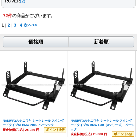
ROVER
(2)
72
件
の商品がございます。
1
|
2
|
3
|
4
次へ>>
価格順
新着順
NANIWAYA/ナニワヤ シートレール スタンダ
NANIWAYA/ナニワヤ シートレール スタンダ
ードタイプ/A BMW 2002 ベーシック
ードタイプ/A BMW E30（3シリーズ） ベーシ
ック
(税込)
ポイント5倍
現金特価
25,080 円
(税込)
ポイント5倍
現金特価
25,080 円