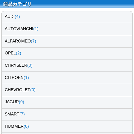
商品カテゴリ
AUDI
(4)
AUTOVIANCHI
(1)
ALFAROMEO
(7)
OPEL
(2)
CHRYSLER
(0)
CITROEN
(1)
CHEVROLET
(0)
JAGUR
(0)
SMART
(7)
HUMMER
(0)