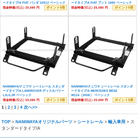
ードタイプ/A FIAT パンダ 16912 ベーシック
ードタイプ/A FIAT プント 188# ベーシック
(税込)
ポイント5倍
(税込)
ポイント5倍
現金特価
25,080 円
現金特価
25,080 円
NANIWAYA/ナニワヤ シートレール スタンダ
NANIWAYA/ナニワヤ シートレール スタンダ
ードタイプ/A LANDROVER ディスカバリー
ードタイプ/A MERCEDES BENZ
LJL/LJR ベーシック
W124（300E） ベーシック
(税込)
ポイント5倍
(税込)
ポイント5倍
現金特価
25,080 円
現金特価
25,080 円
1
|
2
|
3
|
4
次へ>>
TOP
>
NANIWAYAオリジナルパーツ
>
シートレール
>
輸入車用
> ス
タンダードタイプ/A