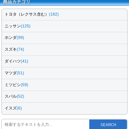
商品カテゴリ
トヨタ（レクサス含む）
(182)
ニッサン
(125)
ホンダ
(99)
スズキ
(74)
ダイハツ
(41)
マツダ
(51)
ミツビシ
(59)
スバル
(52)
イスズ
(6)
SEARCH