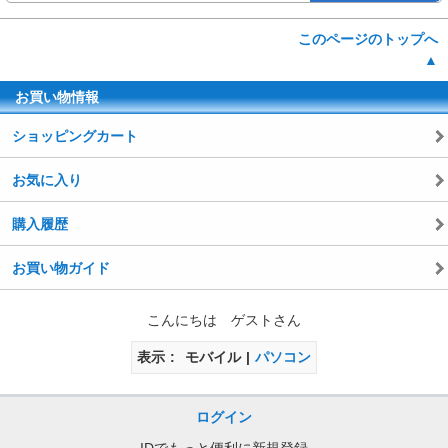
このページのトップへ
▲
お買い物情報
ショッピングカート
お気に入り
購入履歴
お買い物ガイド
こんにちは ゲストさん
表示
モバイル
パソコン
ログイン
IDでもっと便利に新規登録