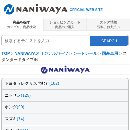
OFFICIAL WEB SITE
商品を探す
ショッピングカート
ストア情報
カテゴリ、商品検索
商品のご購入
送料、
お支払い
SEARCH
TOP
>
NANIWAYAオリジナルパーツ
>
シートレール
>
国産車用
> ス
タンダードタイプ/B
トヨタ（レクサス含む）
(182)
ニッサン
(125)
ホンダ
(99)
スズキ
(74)