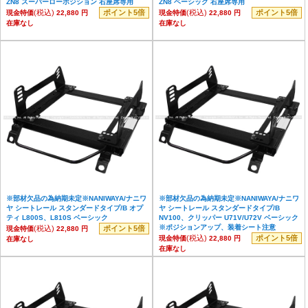
ZN8 スーパーローポジション 右座席専用
ZN8 ベーシック 右座席専用
(税込)
ポイント5倍
(税込)
ポイント5倍
現金特価
22,880 円
現金特価
22,880 円
在庫なし
在庫なし
※部材欠品の為納期未定※NANIWAYA/ナニワ
※部材欠品の為納期未定※NANIWAYA/ナニワ
ヤ シートレール スタンダードタイプ/B オプ
ヤ シートレール スタンダードタイプ/B
ティ L800S、L810S ベーシック
NV100、クリッパー U71V/U72V ベーシック
※ポジションアップ、装着シート注意
(税込)
ポイント5倍
現金特価
22,880 円
(税込)
ポイント5倍
現金特価
22,880 円
在庫なし
在庫なし