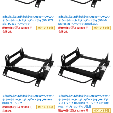
※部材欠品の為納期未定※NANIWAYA/ナニワ
※部材欠品の為納期未定※NANIWAYA/ナニワ
ヤ シートレール スタンダードタイプ/B AZワ
ヤ シートレール スタンダードタイプ/B bB
ゴン MJ23S ベーシック
NCP30/31 ベーシック 2WD車のみ
(税込)
ポイント5倍
(税込)
ポイント5倍
現金特価
22,880 円
現金特価
22,880 円
在庫なし
在庫なし
※部材欠品の為納期未定※NANIWAYA/ナニワ
※部材欠品の為納期未定※NANIWAYA/ナニワ
ヤ シートレール スタンダードタイプ/B Be1
ヤ シートレール スタンダードタイプ/B アク
BK10 ベーシック
ティトラック HA8/HA9 ベーシック※右座席
のみ、ポジションアップ注意
(税込)
ポイント5倍
現金特価
22,880 円
(税込)
ポイント5倍
現金特価
22,880 円
在庫なし