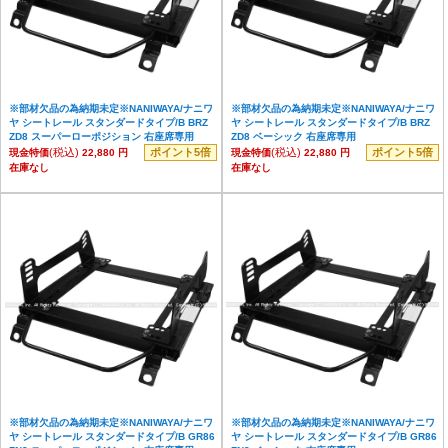
※部材欠品の為納期未定※NANIWAYA/ナニワ
※部材欠品の為納期未定※NANIWAYA/ナニワ
ヤ シートレール スタンダードタイプ/B BRZ
ヤ シートレール スタンダードタイプ/B BRZ
ZD8 スーパーローポジション 右座席専用
ZD8 ベーシック 右座席専用
(税込)
ポイント5倍
(税込)
ポイント5倍
現金特価
22,880 円
現金特価
22,880 円
在庫なし
在庫なし
※部材欠品の為納期未定※NANIWAYA/ナニワ
※部材欠品の為納期未定※NANIWAYA/ナニワ
ヤ シートレール スタンダードタイプ/B GR86
ヤ シートレール スタンダードタイプ/B GR86