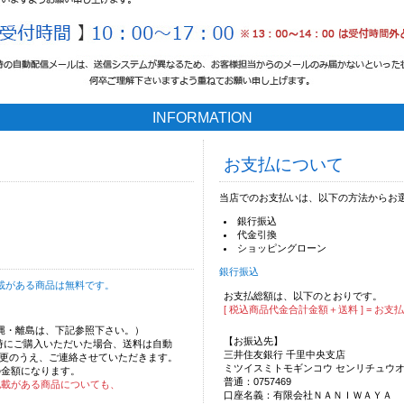
INFORMATION
お支払について
当店でのお支払いは、以下の方法からお
銀行振込
代金引換
ショッピングローン
銀行振込
載がある商品は無料です。
お支払総額は、以下のとおりです。
[ 税込商品代金合計金額＋送料 ] = お支
沖縄・離島は、下記参照下さい。）
【お振込先】
時にご購入いただいた場合、送料は自動
三井住友銀行 千里中央支店
更のうえ、ご連絡させていただきます。
ミツイスミトモギンコウ センリチュウ
の金額になります。
普通：0757469
記載がある商品についても、
口座名義：有限会社ＮＡＮＩＷＡＹＡ