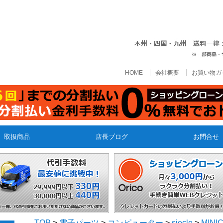
HOME
会社概要
お買い物ガ
取扱商品
店長ブログ
お問合せ
TOP
>
電子パーツ
>
コンピューター
>
siecle
>
MINI