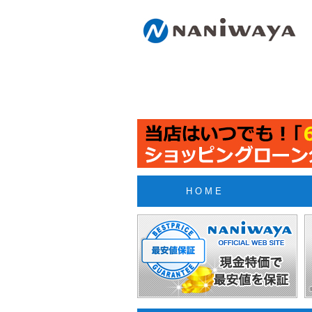
H O M E