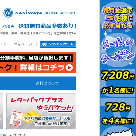
イド
マイページ
送料について
CON
> スズキ