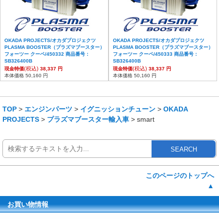
OKADA PROJECTS/オカダプロジェクツ
OKADA PROJECTS/オカダプロジェクツ
PLASMA BOOSTER（プラズマブースター）
PLASMA BOOSTER（プラズマブースター）
フォーツー クーペ/450332 商品番号：
フォーツー クーペ/450333 商品番号：
SB326400B
SB326400B
(税込)
(税込)
現金特価
38,337 円
現金特価
38,337 円
本体価格 50,160 円
本体価格 50,160 円
TOP
>
エンジンパーツ
>
イグニッションチューン
>
OKADA
PROJECTS
>
プラズマブースター輸入車
> smart
SEARCH
このページのトップへ
▲
お買い物情報