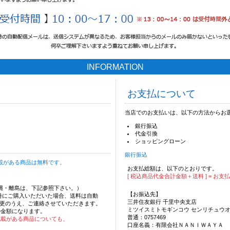
INFORMATION
お支払について
当店でのお支払いは、以下の方法からお
銀行振込
代金引換
ショッピングローン
銀行振込
載がある商品は無料です。
お支払総額は、以下のとおりです。
[ 税込商品代金合計金額＋送料 ] = お支
沖縄・離島は、下記参照下さい。）
【お振込先】
時にご購入いただいた場合、送料は自動
三井住友銀行 千里中央支店
更のうえ、ご連絡させていただきます。
ミツイスミトモギンコウ センリチュウ
の金額になります。
普通：0757469
記載がある商品についても、
口座名義：有限会社ＮＡＮＩＷＡＹＡ