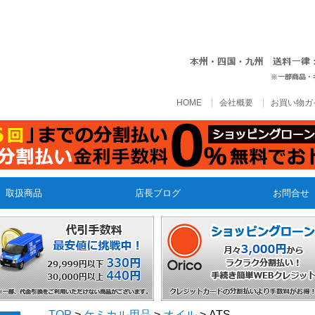
HOME
会社概要
お買い物ガ
取扱商品
店長ブログ
お問合せ
TOP
>
ケミカル用品
>
オイル
> ATS