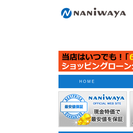
H O M E