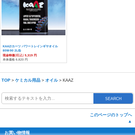
KAAZ/カーツ パワートレインギヤオイル
80W-90 2L缶
(税込)
現金特価
5,319 円
本体価格 6,820 円
TOP
>
ケミカル用品
>
オイル
> KAAZ
SEARCH
このページのトップへ
▲
お買い物情報