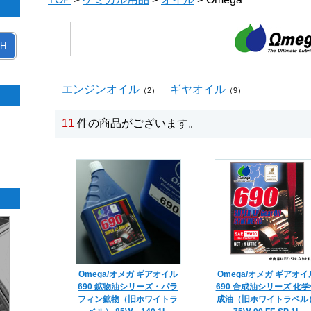
H
エンジンオイル
ギヤオイル
（2）
（9）
11
件の商品がございます。
Omega/オメガ ギアオイル
Omega/オメガ ギアオイ
690 鉱物油シリーズ・パラ
690 合成油シリーズ 化学
フィン鉱物（旧ホワイトラ
成油（旧ホワイトラベル