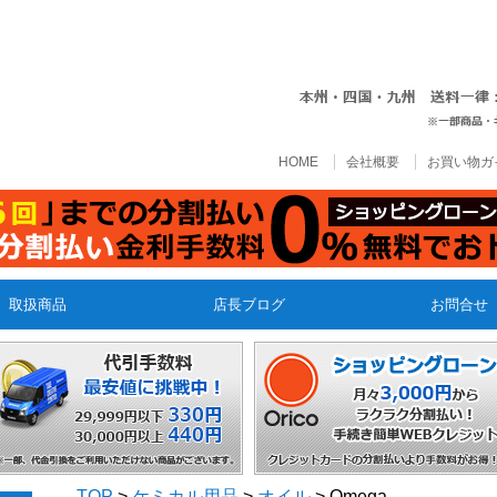
HOME
会社概要
お買い物ガ
取扱商品
店長ブログ
お問合せ
TOP
>
ケミカル用品
>
オイル
> Omega