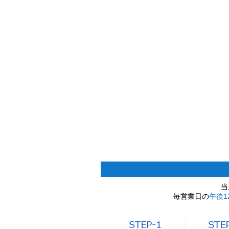
当
毎営業日の
午後1