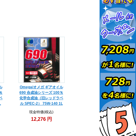
ル
Omega/オメガ ギアオイル
％
690 合成油シリーズ 100％
ベ
化学合成油（旧レッドラベ
L
ル SPEC-2） 75W-140 1L
現金特価(税込)
12,276 円