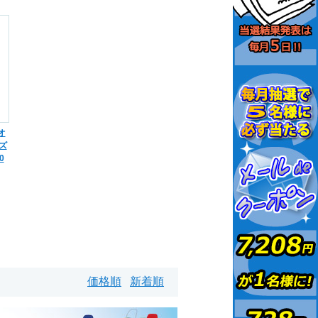
オ
ズ
0
価格順
新着順