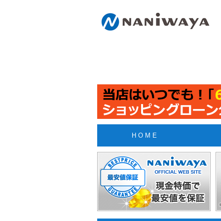
H O M E