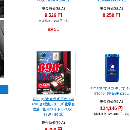
ベル） 85W－140 1L
75W-90 FF-SP 1L
現金特価(税込)
現金特価(税込)
9,526 円
8,250 円
(本体価格 7,794 円＋税)
在庫なし
Omega/オメガ ギアオイ
690 for 86＆BRZ 20L
Omega/オメガ ギアオイル
現金特価(税込)
690 合成油シリーズ 化学合
124,146 円
成油（旧ホワイトラベル）
(本体価格 125,400 円＋税)
75W－90 1L
現金特価(税込)
8,250 円