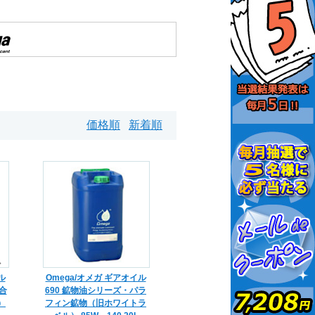
価格順
新着順
ル
Omega/オメガ ギアオイル
合
690 鉱物油シリーズ・パラ
）
フィン鉱物（旧ホワイトラ