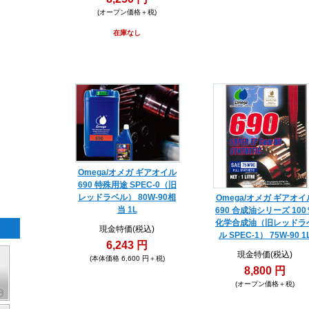
(オープン価格＋税)
在庫なし
Omega/オメガ ギアオイル
690 特殊用途 SPEC-0（旧
レッドラベル） 80W-90相
Omega/オメガ ギアオイ
当 1L
690 合成油シリーズ 100
化学合成油（旧レッドラ
現金特価(税込)
ル SPEC-1） 75W-90 1
6,243 円
現金特価(税込)
(本体価格 6,600 円＋税)
8,800 円
(オープン価格＋税)