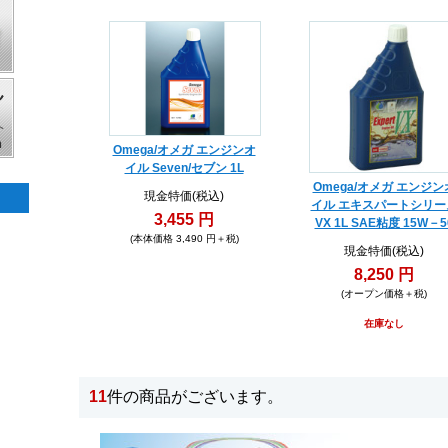
Omega/オメガ エンジンオ
イル Seven/セブン 1L
Omega/オメガ エンジン
現金特価(税込)
イル エキスパートシリー
3,455 円
VX 1L SAE粘度 15W－5
(本体価格 3,490 円＋税)
現金特価(税込)
8,250 円
(オープン価格＋税)
在庫なし
11
件の商品がございます。