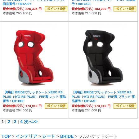
商品番号：H01AAR
号：H01GGF
(税込)
ポイント5倍
(税込)
ポイント5倍
現金特価
225,335 円
現金特価
183,260 円
本体価格 265,100 円
本体価格 215,600 円
【即納】BRIDE/ブリッドシート XERO RS
【即納】BRIDE/ブリッドシート XERO RS
PLUS（ゼロ RS PLUS） FRP製 レッド 商品
PLUS（ゼロ RS PLUS） FRP製 ブラック 商
番号：H01BBF
品番号：H01AAF
(税込)
ポイント5倍
(税込)
ポイント5倍
現金特価
173,910 円
現金特価
173,910 円
本体価格 204,600 円
本体価格 204,600 円
1
|
2
|
3
|
4
次へ>>
TOP
>
インテリア
>
シート
>
BRIDE
> フルバケットシート