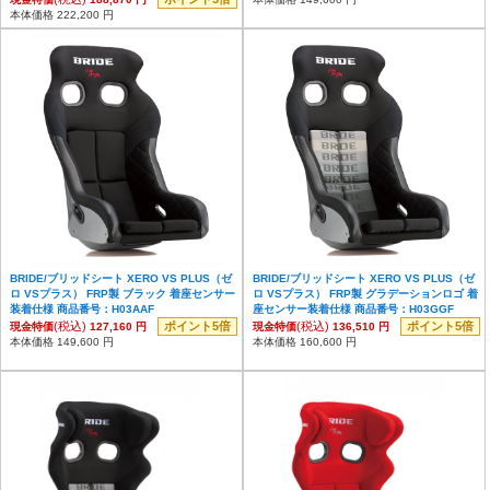
本体価格 222,200 円
BRIDE/ブリッドシート XERO VS PLUS（ゼ
BRIDE/ブリッドシート XERO VS PLUS（ゼ
ロ VSプラス） FRP製 ブラック 着座センサー
ロ VSプラス） FRP製 グラデーションロゴ 着
装着仕様 商品番号：H03AAF
座センサー装着仕様 商品番号：H03GGF
(税込)
ポイント5倍
(税込)
ポイント5倍
現金特価
127,160 円
現金特価
136,510 円
本体価格 149,600 円
本体価格 160,600 円