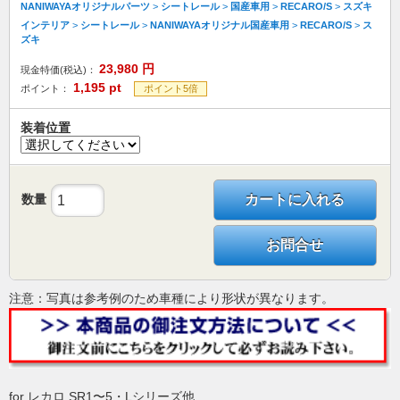
NANIWAYAオリジナルパーツ
>
シートレール
>
国産車用
>
RECARO/S
>
スズキ
インテリア
>
シートレール
>
NANIWAYAオリジナル国産車用
>
RECARO/S
>
ス
ズキ
23,980
円
現金特価(税込)：
1,195
pt
ポイント：
ポイント5倍
装着位置
数量
カートに入れる
お問合せ
注意：写真は参考例のため車種により形状が異なります。
for レカロ SR1〜5・Lシリーズ他