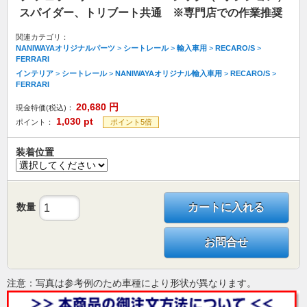
スパイダー、トリブート共通 ※専門店での作業推奨
関連カテゴリ：
NANIWAYAオリジナルパーツ
>
シートレール
>
輸入車用
>
RECARO/S
>
FERRARI
インテリア
>
シートレール
>
NANIWAYAオリジナル輸入車用
>
RECARO/S
>
FERRARI
20,680
円
現金特価(税込)：
1,030
pt
ポイント：
ポイント5倍
装着位置
数量
カートに入れる
お問合せ
注意：写真は参考例のため車種により形状が異なります。