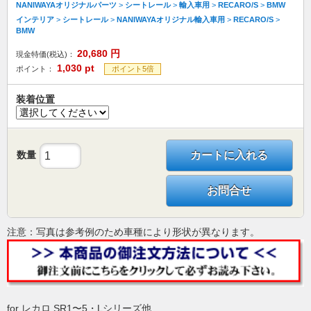
NANIWAYAオリジナルパーツ
>
シートレール
>
輸入車用
>
RECARO/S
>
BMW
インテリア
>
シートレール
>
NANIWAYAオリジナル輸入車用
>
RECARO/S
>
BMW
20,680
円
現金特価(税込)：
1,030
pt
ポイント：
ポイント5倍
装着位置
数量
カートに入れる
お問合せ
注意：写真は参考例のため車種により形状が異なります。
for レカロ SR1〜5・Lシリーズ他