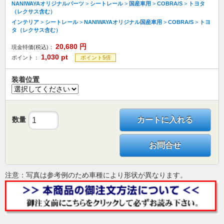
NANIWAYAオリジナルパーツ
>
シートレール
>
国産車用
>
COBRA/S
>
トヨタ
（レクサス含む）
インテリア
>
シートレール
>
NANIWAYAオリジナル国産車用
>
COBRA/S
>
トヨ
タ（レクサス含む）
20,680
円
現金特価(税込)：
1,030
pt
ポイント：
ポイント5倍
装着位置
数量
カートに入れる
お問合せ
注意：写真は参考例のため車種により形状が異なります。