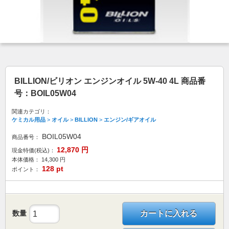
BILLION/ビリオン エンジンオイル 5W-40 4L 商品番
号：BOIL05W04
関連カテゴリ：
ケミカル用品
>
オイル
>
BILLION
>
エンジン/ギアオイル
BOIL05W04
商品番号：
12,870
円
現金特価(税込)：
本体価格：
14,300
円
128
pt
ポイント：
数量
カートに入れる