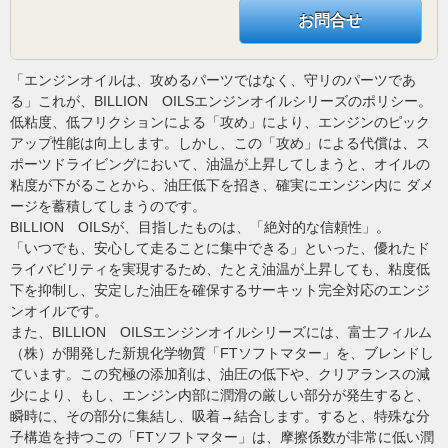
お問合せ
「エンジンオイルは、攻めるパーツではなく、守リのパーツであ
る」これが、BILLION OILSエンジンオイルシリーズのポリシー。
低粘度、低フリクションによる「攻め」により、エンジンのピック
アップ性能は向上します。しかし、この「攻め」による代償は、ス
ポーツドライビングにおいて、油温が上昇してしまうと、オイルの
粘度が下がることから、油圧低下を招き、確実にエンジン内に ダメ
ージを蓄積してしまうのです。
BILLION OILSが、目指したものは、「絶対的な信頼性」。
「いつでも、安心して走ることに集中できる」といった、優れたド
ライバビリティを実現するため、たとえ油温が上昇しても、粘度低
下を抑制し、安定した油圧を確保するサーキット完全対応のエンジ
ンオイルです。
また、BILLION OILSエンジンオイルシリーズには、富士フィルム
（株）が開発した新規化学物質「FTソフトマター」を、ブレンドし
ています。この究極の添加剤は、油圧の低下や、クリアランスの減
少により、もし、エンジン内部に潤滑の厳しい部分が発生すると、
瞬時に、その部分に集結し、吸着→結合します。すると、特殊な分
子構造を持つこの「FTソフトマター」は、摩擦係数が非常に低い潤