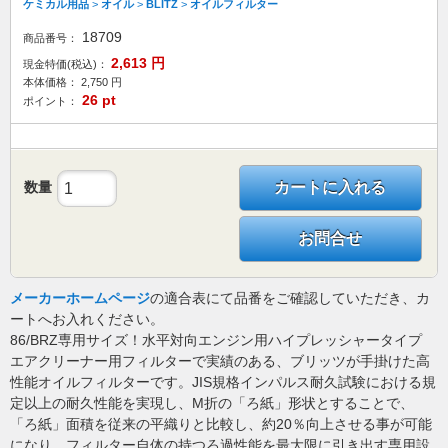
ケミカル用品
>
オイル
>
BLITZ
>
オイルフィルター
18709
商品番号：
2,613
円
現金特価(税込)：
本体価格：
2,750
円
26
pt
ポイント：
数量
カートに入れる
お問合せ
メーカーホームページ
の適合表にて品番をご確認していただき、カ
ートへお入れください。
86/BRZ専用サイズ！水平対向エンジン用ハイプレッシャータイプ
エアクリーナー用フィルターで実績のある、ブリッツが手掛けた高
性能オイルフィルターです。JIS規格インパルス耐久試験における規
定以上の耐久性能を実現し、M折の「ろ紙」形状とすることで、
「ろ紙」面積を従来の平織りと比較し、約20％向上させる事が可能
になり、フィルター自体の持つろ過性能を最大限に引き出す専用設