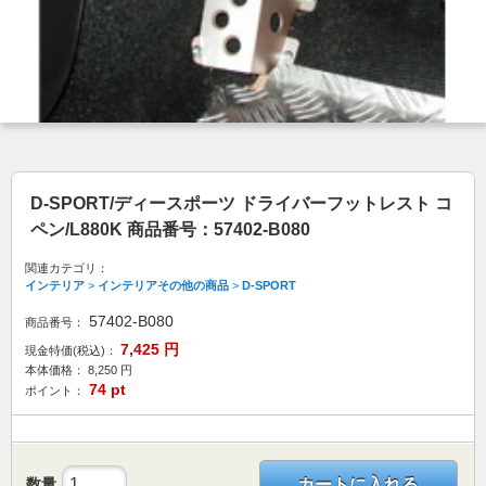
D-SPORT/ディースポーツ ドライバーフットレスト コ
ペン/L880K 商品番号：57402-B080
関連カテゴリ：
インテリア
>
インテリアその他の商品
>
D-SPORT
57402-B080
商品番号：
7,425
円
現金特価(税込)：
本体価格：
8,250
円
74
pt
ポイント：
数量
カートに入れる